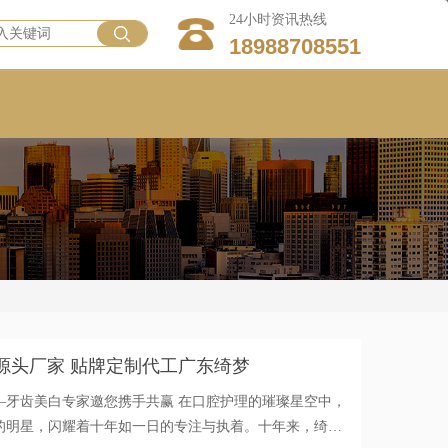
24小时资讯热线
18988708551
牙贴源头厂家 贴牌定制代工广东绮梦
邀您携手共赢 在口腔护理的璀璨星空中，
的明星，闪耀着十年如一日的专注与执着。十年来，绮梦