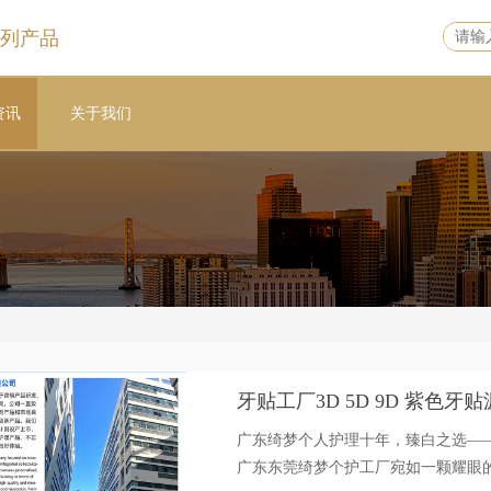
列产品
资讯
关于我们
牙贴工厂3D 5D 9D 紫色
广东绮梦个人护理十年，臻白之选——牙齿美白专家
广东东莞绮梦个护工厂宛如一颗耀眼