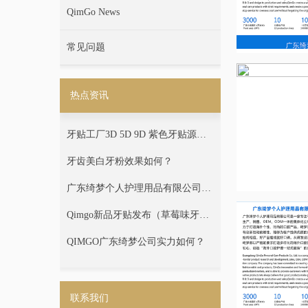
QimGo News
常见问题
热点资讯
牙贴工厂3D 5D 9D 紫色牙贴源头
厂家 贴牌定制代工广东绮梦
牙齿美白牙粉效果如何？
广东绮梦个人护理用品有限公司专
注口腔护理领域10年
Qimgo新品牙贴发布（草莓味牙齿
美白牙贴）
QIMGO广东绮梦公司实力如何？
联系我们