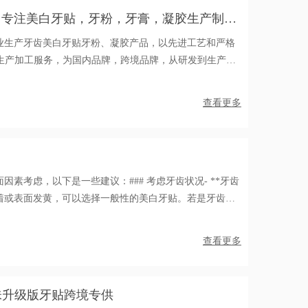
：专注美白牙贴，牙粉，牙膏，凝胶生产制造
专业生产牙齿美白牙贴牙粉、凝胶产品，以先进工艺和严格
M生产加工服务，为国内品牌，跨境品牌，从研发到生产的
护理爆品。
查看更多
素考虑，以下是一些建议：### 考虑牙齿状况- **牙齿
沉着或表面发黄，可以选择一般性的美白牙贴。若是牙齿颜
等导致的重度色素牙，可能需要选择美白效果较强的牙
脲成分的产品
查看更多
盒薄荷味升级版牙贴跨境专供