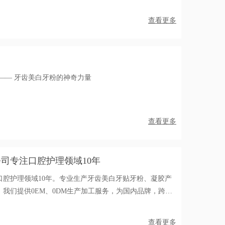
，精研牙贴与牙粉产品，以专业、创新与品质，铸就了行
牙齿美白解决方案的信赖之选。如今，绮梦工厂面向广大
查看更多
踏上牙齿美白的辉煌征程，共绘商业成功的绚丽蓝图。
—— 牙齿美白牙粉的神奇力量
查看更多
司专注口腔护理领域10年
口腔护理领域10年。专业生产牙齿美白牙贴牙粉、凝胶产
我们提供0EM、0DM生产加工服务，为国内品牌，跨境
助力品牌轻松打造口腔护理爆品。
查看更多