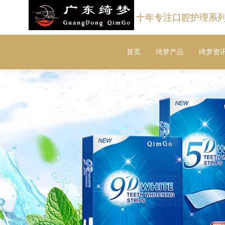
十年专注口腔护理系
首页
绮梦产品
绮梦资