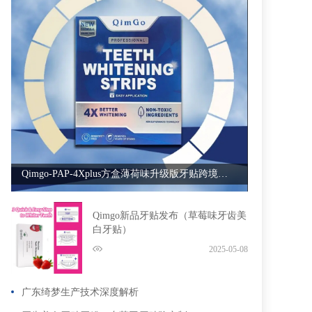
Qimgo-PAP-4Xplus方盒薄荷味升级版牙贴跨境专供
Qimgo新品牙贴发布（草莓味牙齿美
白牙贴）
2025-05-08
广东绮梦生产技术深度解析