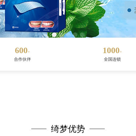
600
1000
+
+
合作伙伴
全国连锁
绮梦优势