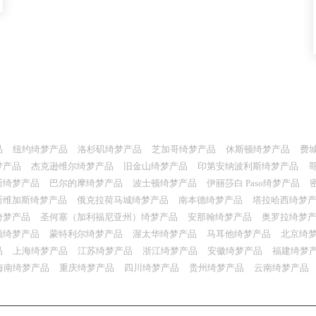
品
纽约绮梦产品
洛杉矶绮梦产品
芝加哥绮梦产品
休斯顿绮梦产品
费
梦产品
杰克逊维尔绮梦产品
旧金山绮梦产品
印第安纳波利斯绮梦产品
斯绮梦产品
巴尔的摩绮梦产品
波士顿绮梦产品
伊丽莎白 Paso绮梦产品
斯维加斯绮梦产品
俄克拉荷马城绮梦产品
南本德绮梦产品
塔拉哈西绮梦
绮梦产品
圣何塞（加利福尼亚州）绮梦产品
安那翰绮梦产品
奥罗拉绮梦
顿绮梦产品
蒙特利尔绮梦产品
渥太华绮梦产品
马耳他绮梦产品
北京绮
品
上海绮梦产品
江苏绮梦产品
浙江绮梦产品
安徽绮梦产品
福建绮梦
海南绮梦产品
重庆绮梦产品
四川绮梦产品
贵州绮梦产品
云南绮梦产品