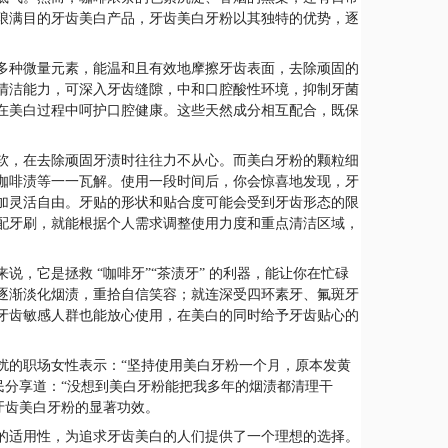
琅满目的牙齿美白产品，牙齿美白牙粉以其独特的优势，逐
多种微量元素，能温和且有效地摩擦牙齿表面，去除顽固的
清洁能力，可深入牙齿缝隙，中和口腔酸性环境，抑制牙菌
在美白过程中呵护口腔健康。这些天然成分相互配合，既保
软，在去除顽固牙渍时往往力不从心。而美白牙粉的颗粒细
咖啡渍等一一瓦解。使用一段时间后，你会惊喜地发现，牙
加灵活自由。牙贴的形状和贴合度可能会受到牙齿形态的限
配牙刷，就能根据个人需求调整使用力度和重点清洁区域，
，它是拯救 “咖啡牙”“茶渍牙” 的利器，能让你在忙碌
逐渐淡化烟渍，重拾自信笑容；就连深受四环素牙、氟斑牙
牙齿敏感人群也能放心使用，在美白的同时给予牙齿贴心的
扰的职场女性表示：“坚持使用美白牙粉一个月，原本发黄
民分享道：“没想到美白牙粉能把我多年的烟渍都清理干
牙齿美白牙粉的显著功效。
的适用性，为追求牙齿美白的人们提供了一个理想的选择。