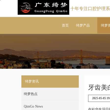
十年专注口腔护理系
首页
绮梦产品
绮梦
绮梦资讯
牙齿美
绮梦热点
2025-05-05 19
QimGo News
在社交生活日