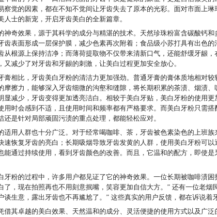
易察觉的因素，都在不知不觉间让牙齿失去了原本的光彩。面对市面上琳
美人士的新宠，开启牙齿美白的全新篇章。
的神奇效果，源于其科学的成分与精湛的技术。天然珍珠粉富含碳酸钙和
牙齿表面形成一层保护膜，减少色素再次附着；食品级小苏打具有出色的
齿从根源上保持洁净；而薄荷提取物不仅带来清新口气，还能舒缓牙龈，
，又减少了对牙齿和牙龈的刺激，让美白过程更加安全放心。
牙膏相比，牙齿美白牙粉的清洁力更加强劲。普通牙膏的膏体质地相对较
的摩擦力，能够深入牙齿细微的沟壑和缝隙，将长期积累的茶渍、烟渍、
明显减少，牙齿变得更加透亮洁白。相较于美白牙贴，美白牙粉的使用更
使用时会感到不适，且使用时间和频率都有严格要求。而美白牙粉只需搭
洁还是针对局部顽固污渍的重点处理，都能轻松应对。
的适用人群也十分广泛。对于经常喝咖啡、茶，牙齿被色素染色的上班族来说
快速恢复牙齿的亮白；长期吸烟导致牙齿发黄的人群，使用美白牙粉可以
也能通过持续使用，看到牙齿颜色的改善。而且，它温和的配方，即使是
白牙粉的过程中，许多用户都见证了它的神奇效果。一位长期被咖啡渍困
白了，现在拍照再也不用刻意抿嘴，笑容更加自信大方。” 还有一位老烟
户谈生意，露出牙齿也不再尴尬了。” 这些真实的用户反馈，都在诉说着
凭借其卓越的美白效果、天然温和的成分、灵活便捷的使用方式以及广泛