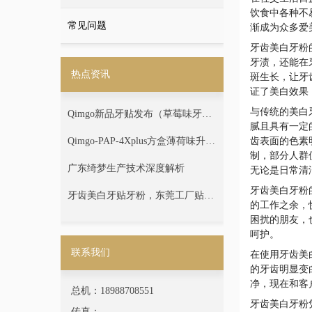
饮食中各种不
常见问题
渐成为众多爱
牙齿美白牙粉
牙渍，还能在
热点资讯
斑生长，让牙
证了美白效果
与传统的美白
Qimgo新品牙贴发布（草莓味牙齿
腻且具有一定
美白牙贴）
Qimgo-PAP-4Xplus方盒薄荷味升级
齿表面的色素
制，部分人群
版牙贴跨境专供
广东绮梦生产技术深度解析
无论是日常清
牙齿美白牙粉
牙齿美白牙贴牙粉，东莞工厂贴牌
的工作之余，
定制
困扰的朋友，
呵护。
联系我们
在使用牙齿美
的牙齿明显变
净，现在和客
总机：18988708551
牙齿美白牙粉
传真：