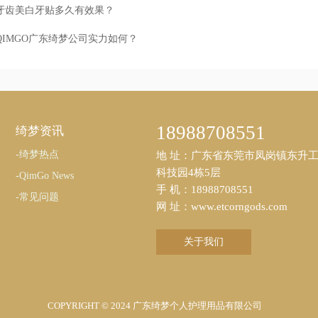
牙齿美白牙贴多久有效果？
QIMGO广东绮梦公司实力如何？
18988708551
绮梦资讯
-绮梦热点
地 址：广东省东莞市凤岗镇东升
科技园4栋5层
-QimGo News
手 机：18988708551
-常见问题
网 址：www.etcorngods.com
关于我们
COPYRIGHT © 2024 广东绮梦个人护理用品有限公司