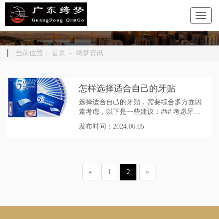
当前位置：
首页
-
绮梦资讯
怎样选择适合自己的牙贴
选择适合自己的牙贴，需要综合多方面因
素考虑，以下是一些建议：### 考虑牙齿
状况- **牙齿颜色**：如果牙齿只是轻微的
发布时间：2024.06.05
色素沉着或表面发黄，可以选择一般性的
美白牙贴。若是牙齿颜色较深，如长期吸
烟、喝咖啡、浓茶等导致的重度色素牙，
可能需要选择美白效果较强的牙贴，如含
有高浓度过氧化氢或过氧化脲成分的产品
«
1
2
»