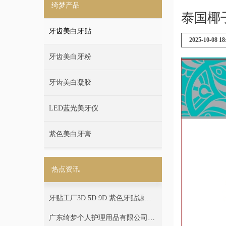
绮梦产品
泰国椰子
牙齿美白牙贴
2025-10-08 18
牙齿美白牙粉
牙齿美白凝胶
LED蓝光美牙仪
紫色美白牙膏
热点资讯
牙贴工厂3D 5D 9D 紫色牙贴源头
厂家 贴牌定制代工广东绮梦
广东绮梦个人护理用品有限公司专