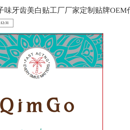
味牙齿美白贴工厂厂家定制贴牌OEM代工teeth w
:12:31